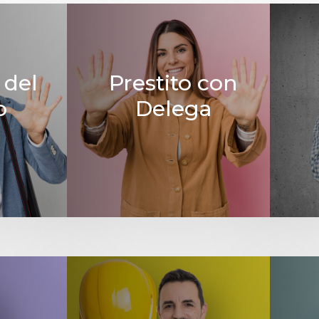
 del
Prestito con
o
Delega