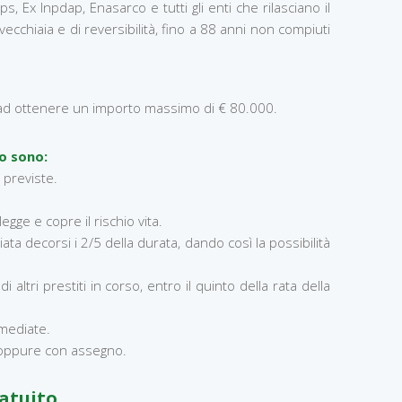
, Ex Inpdap, Enasarco e tutti gli enti che rilasciano il
di vecchiaia e di reversibilità, fino a 88 anni non compiuti
 ad ottenere un importo massimo di € 80.000.
to sono:
 previste.
gge e copre il rischio vita.
a decorsi i 2/5 della durata, dando così la possibilità
tri prestiti in corso, entro il quinto della rata della
mmediate.
o oppure con assegno.
ratuito