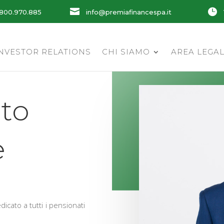


800.970.885
info@premiafinancespa.it
NVESTOR RELATIONS
CHI SIAMO
AREA LEGA
to
e
icato a tutti i pensionati