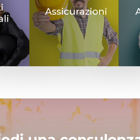
i
Assicurazioni
li
iedi una consulenza