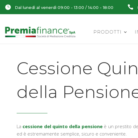


Dal lunedì al venerdì 09:00 - 13:00 / 14:00 - 18:00
PRODOTTI
I
Cessione Quin
della Pension
La
cessione del quinto della pensione
è un prestito ded
ed è estremamente semplice, sicuro e conveniente.