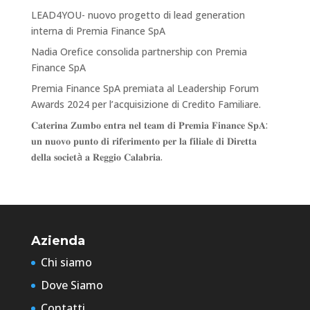
LEAD4YOU- nuovo progetto di lead generation
interna di Premia Finance SpA
Nadia Orefice consolida partnership con Premia
Finance SpA
Premia Finance SpA premiata al Leadership Forum
Awards 2024 per l’acquisizione di Credito Familiare.
𝐂𝐚𝐭𝐞𝐫𝐢𝐧𝐚 𝐙𝐮𝐦𝐛𝐨 𝐞𝐧𝐭𝐫𝐚 𝐧𝐞𝐥 𝐭𝐞𝐚𝐦 𝐝𝐢 𝐏𝐫𝐞𝐦𝐢𝐚 𝐅𝐢𝐧𝐚𝐧𝐜𝐞 𝐒𝐩𝐀:
𝐮𝐧 𝐧𝐮𝐨𝐯𝐨 𝐩𝐮𝐧𝐭𝐨 𝐝𝐢 𝐫𝐢𝐟𝐞𝐫𝐢𝐦𝐞𝐧𝐭𝐨 𝐩𝐞𝐫 𝐥𝐚 𝐟𝐢𝐥𝐢𝐚𝐥𝐞 𝐝𝐢 𝐃𝐢𝐫𝐞𝐭𝐭𝐚
𝐝𝐞𝐥𝐥𝐚 𝐬𝐨𝐜𝐢𝐞𝐭à 𝐚 𝐑𝐞𝐠𝐠𝐢𝐨 𝐂𝐚𝐥𝐚𝐛𝐫𝐢𝐚.
Azienda
Chi siamo
Dove Siamo
Contatti