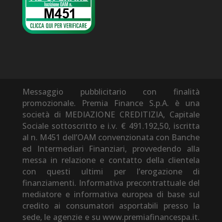
Messaggio pubblicitario con finalità
promozionale. Premia Finance S.p.A. è una
società di MEDIAZIONE CREDITIZIA, Capitale
Sociale sottoscritto e i.v. € 491.192,50, iscritta
al n. M451 dell’OAM convenzionata con Banche
ed Intermediari Finanziari, provvedendo alla
messa in relazione e contatto della clientela
con questi ultimi per l’erogazione di
finanziamenti. Informativa precontrattuale del
mediatore e informativa europea di base sul
credito ai consumatori asportabili presso la
sede, le agenzie e su www.premiafinancespa.it.