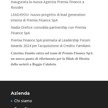
Inaugurata la nuova Agenzia Premia Finance a
Rosolini
LEAD4YOU- nuovo progetto di lead generation
interna di Premia Finance SpA
Nadia Orefice consolida partnership con Premia
Finance SpA
Premia Finance SpA premiata al Leadership Forum
Awards 2024 per l’acquisizione di Credito Familiare.
𝐂𝐚𝐭𝐞𝐫𝐢𝐧𝐚 𝐙𝐮𝐦𝐛𝐨 𝐞𝐧𝐭𝐫𝐚 𝐧𝐞𝐥 𝐭𝐞𝐚𝐦 𝐝𝐢 𝐏𝐫𝐞𝐦𝐢𝐚 𝐅𝐢𝐧𝐚𝐧𝐜𝐞 𝐒𝐩𝐀:
𝐮𝐧 𝐧𝐮𝐨𝐯𝐨 𝐩𝐮𝐧𝐭𝐨 𝐝𝐢 𝐫𝐢𝐟𝐞𝐫𝐢𝐦𝐞𝐧𝐭𝐨 𝐩𝐞𝐫 𝐥𝐚 𝐟𝐢𝐥𝐢𝐚𝐥𝐞 𝐝𝐢 𝐃𝐢𝐫𝐞𝐭𝐭𝐚
𝐝𝐞𝐥𝐥𝐚 𝐬𝐨𝐜𝐢𝐞𝐭à 𝐚 𝐑𝐞𝐠𝐠𝐢𝐨 𝐂𝐚𝐥𝐚𝐛𝐫𝐢𝐚.
Azienda
Chi siamo